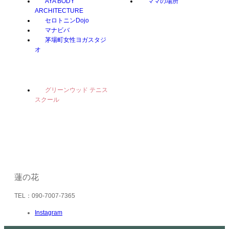
AYA BODY
ママの場所
ARCHITECTURE
セロトニンDojo
マナビバ
茅場町女性ヨガスタジ
オ
グリーンウッド テニス
スクール
蓮の花
TEL：090-7007-7365
Instagram