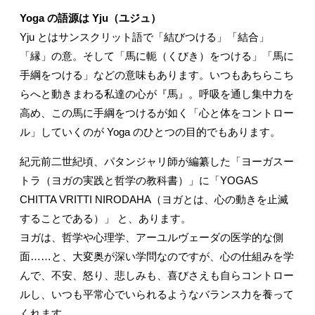
Yoga の語源は Yju（ユジュ）
Yju とはサンスクリット語で「結びつける」「結合」
「縁」の意。そして「馬に軛（くびき）をつける」「馬に
手綱をつける」などの意味もあります。いつもあちらこち
らへと動きまわる私達の心が『馬』。呼吸を通し集中力を
高め、この馬に手綱をつけるが如く「心と体をコントロー
ル」していくのが Yoga のひとつの目的でもあります。
紀元前二世紀頃、パタンジャリ師が編纂した「ヨーガスー
トラ（ヨガの実践と哲学の教科書）」に「YOGAS
CHITTA VRITTI NIRODAHA（ヨガとは、心の動きを止滅
することである）」 と、あります。
ヨガは、哲学や心理学、アーユルヴェーダの医学的な側
面……と、大変奥が深い学問なのですが、心の仕組みを学
んで、不安、怒り、悲しみも、喜びさえも自らコントロー
ルし、いつも平常心でいられるようなバランス力を養って
くれます。