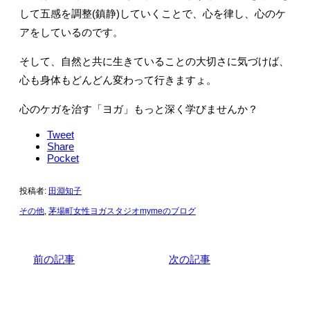
して五感を調整(鎮静)していくことで、心を律し、心のケ
アをしているのです。
そして、自然と共に生きていることの大切さに気づけば、
心も身体もどんどん変わって行きますょ。
心のケガを治す「ヨガ」もっと深く学びませんか？
Tweet
Share
Pocket
投稿者:
田淵知子
その他
,
茅場町女性ヨガスタジオmymeのブログ
前の記事
次の記事