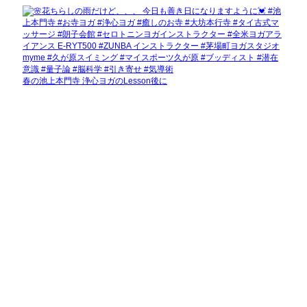
春の池上本門寺 浄心ヨガのLesson後に