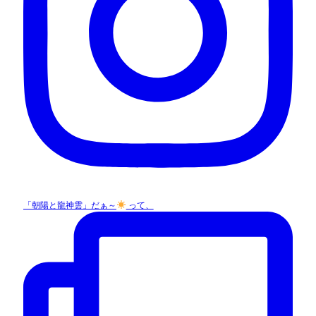
「朝陽と龍神雲」だぁ～
って、