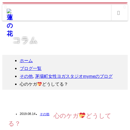
m
コラム
ホーム
ブログ一覧
その他
,
茅場町女性ヨガスタジオmymeのブログ
心のケガ
どうしてる？
2019.08.14
その他
心のケガ
どうして
る？