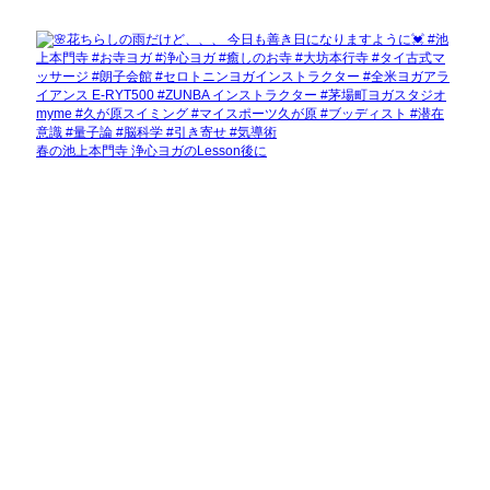
春の池上本門寺 浄心ヨガのLesson後に