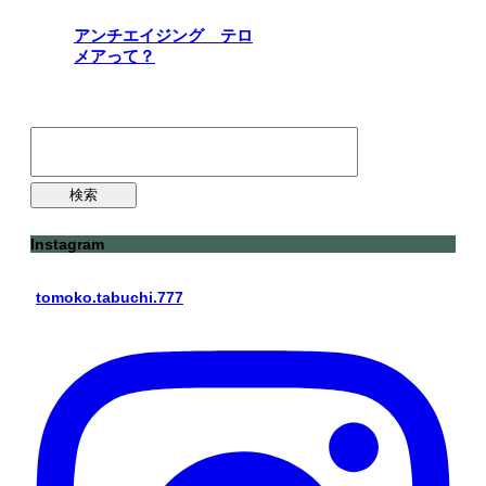
アンチエイジング テロ
メアって？
検
索:
Instagram
tomoko.tabuchi.777