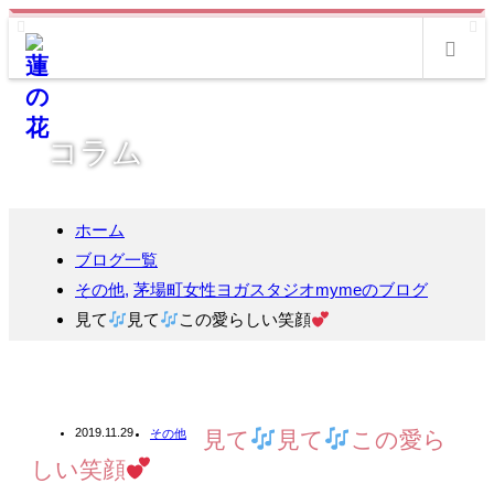
m
コラム
ホーム
ブログ一覧
その他
,
茅場町女性ヨガスタジオmymeのブログ
見て
見て
この愛らしい笑顔
2019.11.29
その他
見て
見て
この愛ら
しい笑顔