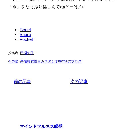
「今」をたっぷり楽しんでね(*^ー^)ノ♪
Tweet
Share
Pocket
投稿者:
田淵知子
その他
,
茅場町女性ヨガスタジオmymeのブログ
前の記事
次の記事
関連記事
マインドフルネス瞑想