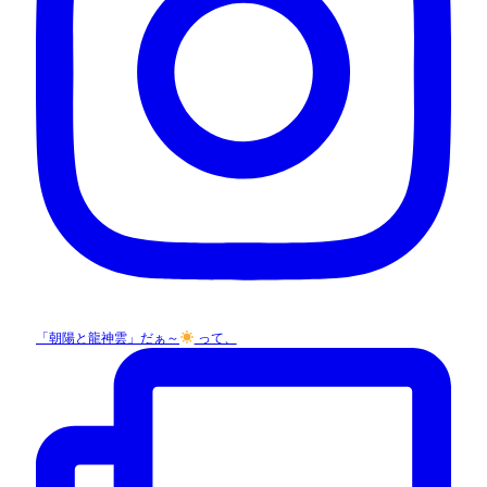
「朝陽と龍神雲」だぁ～
って、