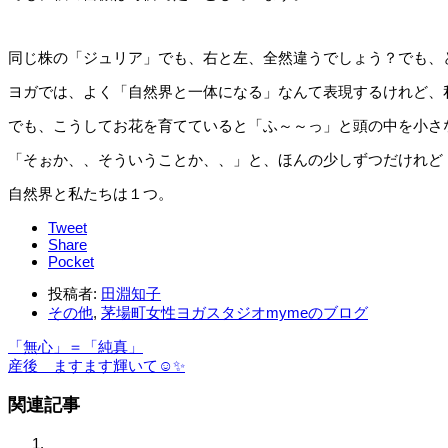
同じ株の「ジュリア」でも、右と左、全然違うでしょう？でも、
ヨガでは、よく「自然界と一体になる」なんて表現するけれど、私
でも、こうしてお花を育てていると「ふ～～っ」と頭の中を小さ
「そぉか、、そういうことか、、」と、ほんの少しずつだけれど
自然界と私たちは１つ。
Tweet
Share
Pocket
投稿者:
田淵知子
その他
,
茅場町女性ヨガスタジオmymeのブログ
「無心」＝「純真」
産後 ますます輝いて☺️✨
関連記事