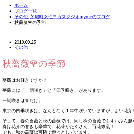
ホーム
ブログ一覧
その他
,
茅場町女性ヨガスタジオmymeのブログ
秋薔薇🌹の季節
2019.09.25
その他
秋薔薇🌹の季節
薔薇はお好きですか？
薔薇には「一期咲き」と「四季咲き」があります。
一期咲きは春だけ。
東京の四季咲きは、なんとなく１年中咲いていますが、よい花芽
そして、春の薔薇と秋の薔薇では、同じ株の薔薇でもずいぶん趣
春は花弁の巻きも豪華で、花芽がたくさん、百花繚乱！
でも、秋の薔薇は可憐で楚々としています。