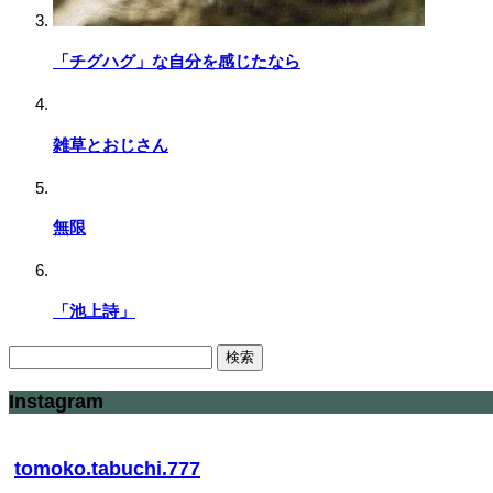
「チグハグ」な自分を感じたなら
雑草とおじさん
無限
「池上詩」
検
索:
Instagram
tomoko.tabuchi.777