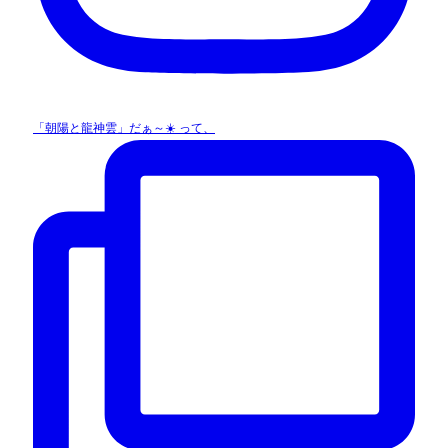
「朝陽と龍神雲」だぁ～☀️ って、