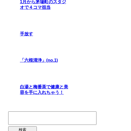
1月から茅場町のスタジ
オで４コマ担当
手放す
「六根清浄」(no.1)
白湯と梅番茶で健康と美
容を手に入れちゃう！
検
索: