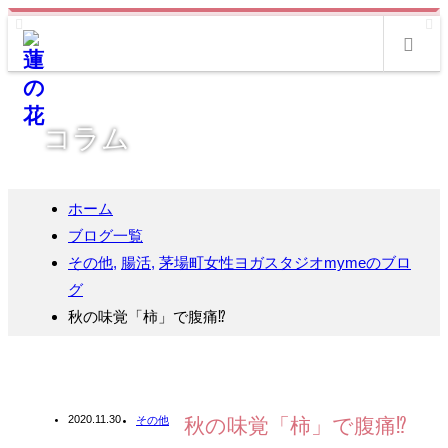
m
コラム
ホーム
ブログ一覧
その他
,
腸活
,
茅場町女性ヨガスタジオmymeのブロ
グ
秋の味覚「柿」で腹痛⁉️
2020.11.30
その他
秋の味覚「柿」で腹痛⁉️