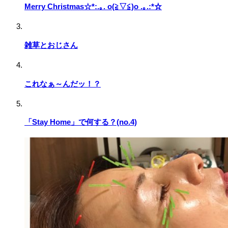
Merry Christmas☆*:.｡. o(≧▽≦)o .｡.:*☆
雑草とおじさん
これなぁ～んだッ！？
「Stay Home」で何する？(no.4)