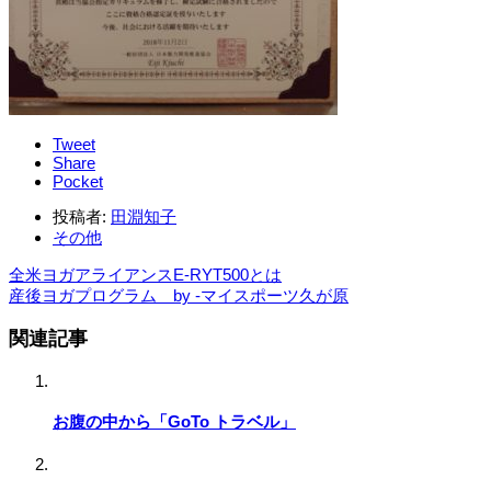
Tweet
Share
Pocket
投稿者:
田淵知子
その他
全米ヨガアライアンスE‐RYT500とは
産後ヨガプログラム by -マイスポーツ久が原
関連記事
お腹の中から「GoTo トラベル」