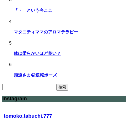
「・」という今ここ
マタニティママのアロマテラピー
体は柔らかいほど良い？
頭逆さま🙃逆転ポーズ
検
索:
Instagram
tomoko.tabuchi.777