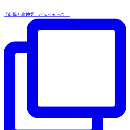
「朝陽と龍神雲」だぁ～☀️ って、