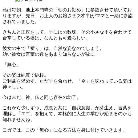
私は毎朝、池上本門寺の「朝のお勤め」に参詣させて頂いてお
りますが、先日、お上人のお嬢さま(2才半)がママと一緒に参詣
されていました。
きちんと正座をして、手にはお数珠。その小さな手を合わせて
合掌している姿は、なんとも可愛らしい。
彼女の中で「祈り」は、自然な姿なのでしょう。
幼い彼女は言葉の数をあまり知らないが故に
「無心」
その姿は純真で純粋。
ご利益を求めず、ただ手を合わせ、「今」を味わっている姿は
神々しい。
今は未だ、神、仏と同じ存在の幼子。
これから少しずつ、成長と共に「自我意識」が芽生え、言葉を
理解し「エゴ」を抱えて、本格的に人生の学びが始まるのかも
知れませんね。
ヨガでは、この「無心」になる方法を身に付けていきます。