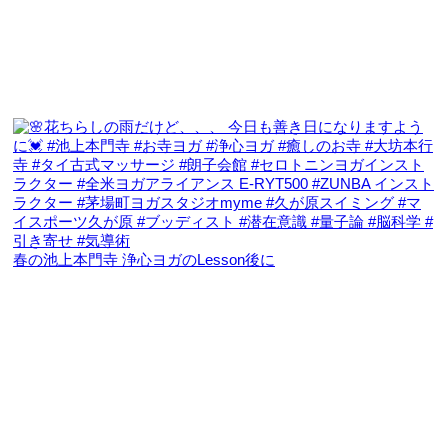
春の池上本門寺 浄心ヨガのLesson後に