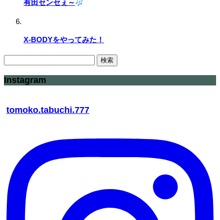
有田センセぇ～
X-BODYをやってみた！
検
索:
Instagram
tomoko.tabuchi.777