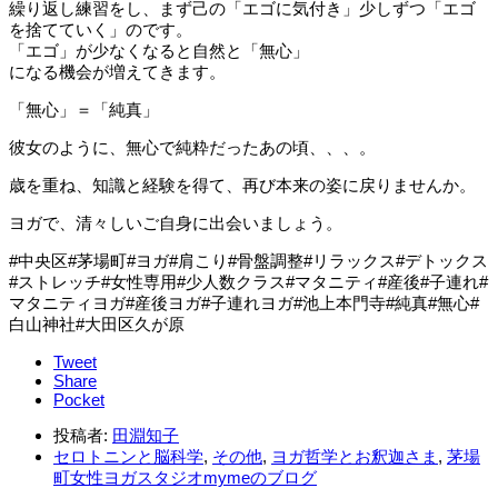
繰り返し練習をし、まず己の「エゴに気付き」少しずつ「エゴ
を捨てていく」のです。
「エゴ」が少なくなると自然と「無心」
になる機会が増えてきます。
「無心」＝「純真」
彼女のように、無心で純粋だったあの頃、、、。
歳を重ね、知識と経験を得て、再び本来の姿に戻りませんか。
ヨガで、清々しいご自身に出会いましょう。
#中央区#茅場町#ヨガ#肩こり#骨盤調整#リラックス#デトックス
#ストレッチ#女性専用#少人数クラス#マタニティ#産後#子連れ#
マタニティヨガ#産後ヨガ#子連れヨガ#池上本門寺#純真#無心#
白山神社#大田区久が原
Tweet
Share
Pocket
投稿者:
田淵知子
セロトニンと脳科学
,
その他
,
ヨガ哲学とお釈迦さま
,
茅場
町女性ヨガスタジオmymeのブログ