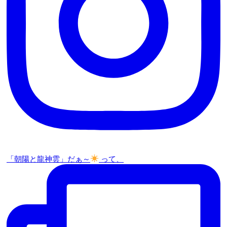
「朝陽と龍神雲」だぁ～
って、